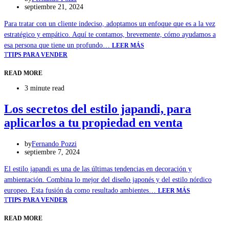
septiembre 21, 2024
Para tratar con un cliente indeciso, adoptamos un enfoque que es a la vez
estratégico y empático. Aquí te contamos, brevemente, cómo ayudamos a
esa persona que tiene un profundo…
LEER MÁS
T
TIPS PARA VENDER
READ MORE
3 minute read
Los secretos del estilo japandi, para
aplicarlos a tu propiedad en venta
by
Fernando Pozzi
septiembre 7, 2024
El estilo japandi es una de las últimas tendencias en decoración y
ambientación. Combina lo mejor del diseño japonés y del estilo nórdico
europeo. Esta fusión da como resultado ambientes…
LEER MÁS
T
TIPS PARA VENDER
READ MORE