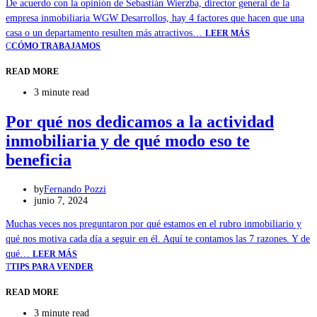
De acuerdo con la opinión de Sebastián Wierzba, director general de la
empresa inmobiliaria WGW Desarrollos, hay 4 factores que hacen que una
casa o un departamento resulten más atractivos…
LEER MÁS
C
CÓMO TRABAJAMOS
READ MORE
3 minute read
Por qué nos dedicamos a la actividad
inmobiliaria y de qué modo eso te
beneficia
by
Fernando Pozzi
junio 7, 2024
Muchas veces nos preguntaron por qué estamos en el rubro inmobiliario y
qué nos motiva cada día a seguir en él. Aquí te contamos las 7 razones. Y de
qué…
LEER MÁS
T
TIPS PARA VENDER
READ MORE
3 minute read