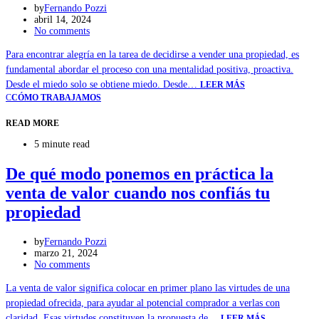
by
Fernando Pozzi
abril 14, 2024
No comments
Para encontrar alegría en la tarea de decidirse a vender una propiedad, es
fundamental abordar el proceso con una mentalidad positiva, proactiva.
Desde el miedo solo se obtiene miedo. Desde…
LEER MÁS
C
CÓMO TRABAJAMOS
READ MORE
5 minute read
De qué modo ponemos en práctica la
venta de valor cuando nos confiás tu
propiedad
by
Fernando Pozzi
marzo 21, 2024
No comments
La venta de valor significa colocar en primer plano las virtudes de una
propiedad ofrecida, para ayudar al potencial comprador a verlas con
claridad. Esas virtudes constituyen la propuesta de…
LEER MÁS