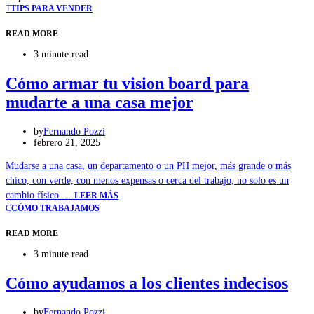
T
TIPS PARA VENDER
READ MORE
3 minute read
Cómo armar tu vision board para
mudarte a una casa mejor
by
Fernando Pozzi
febrero 21, 2025
Mudarse a una casa, un departamento o un PH mejor, más grande o más
chico, con verde, con menos expensas o cerca del trabajo, no solo es un
cambio físico.…
LEER MÁS
C
CÓMO TRABAJAMOS
READ MORE
3 minute read
Cómo ayudamos a los clientes indecisos
by
Fernando Pozzi