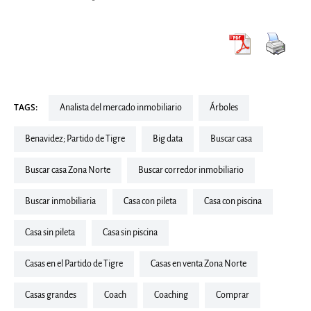
TAGS:
Analista del mercado inmobiliario
árboles
Benavidez; Partido de Tigre
Big data
buscar casa
buscar casa Zona Norte
Buscar corredor inmobiliario
buscar inmobiliaria
casa con pileta
casa con piscina
casa sin pileta
casa sin piscina
Casas en el Partido de Tigre
Casas en venta Zona Norte
casas grandes
coach
coaching
comprar