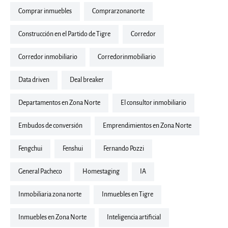
Comprar inmuebles
comprarzonanorte
Construcción en el Partido de Tigre
corredor
corredor inmobiliario
corredorinmobiliario
Data driven
deal breaker
departamentos en Zona Norte
El consultor inmobiliario
embudos de conversión
Emprendimientos en Zona Norte
fengchui
fenshui
Fernando Pozzi
General Pacheco
Homestaging
IA
inmobiliaria zona norte
inmuebles en Tigre
inmuebles en Zona Norte
Inteligencia artificial