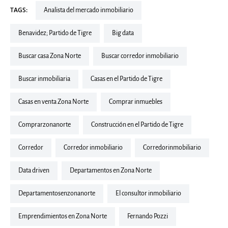
TAGS:
Analista del mercado inmobiliario
Benavidez; Partido de Tigre
Big data
buscar casa Zona Norte
Buscar corredor inmobiliario
buscar inmobiliaria
Casas en el Partido de Tigre
Casas en venta Zona Norte
Comprar inmuebles
comprarzonanorte
Construcción en el Partido de Tigre
corredor
corredor inmobiliario
corredorinmobiliario
Data driven
departamentos en Zona Norte
departamentosenzonanorte
El consultor inmobiliario
Emprendimientos en Zona Norte
Fernando Pozzi