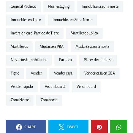
General Pacheco
Homestaging
inmobiliaria zona norte
inmuebles en Tigre
inmuebles en Zona Norte
Inversion en el Partido de Tigre
martilleropublico
Martilleros
Mudarse a PBA
mudarse a zona norte
Negocios Inmobiliarios
Pacheco
placer de mudarse
Tigre
Vender
vender casa
vender casa en GBA
vender rápido
vision board
visionboard
Zona Norte
zonanorte
SHARE
TWEET