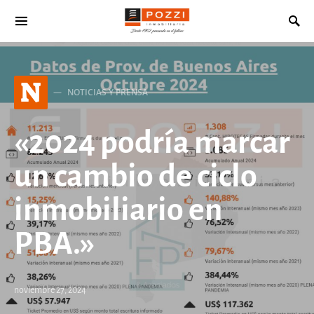
Search for:
N
NOTICIAS Y PRENSA
«2024 podría marcar
un cambio de ciclo
inmobiliario en
PBA.»
noviembre 27, 2024