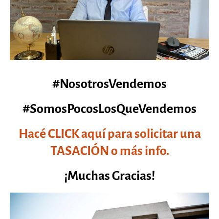
#NosotrosVendemos
#SomosPocosLosQueVendemos
Hacé CLICK aquí para solicitar una
TASACIÓN o más info.
¡Muchas Gracias!