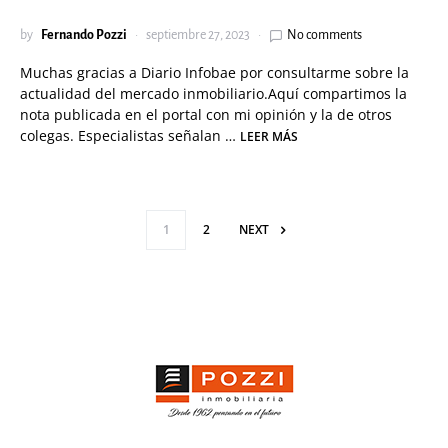
by
Fernando Pozzi
septiembre 27, 2023
No comments
Muchas gracias a Diario Infobae por consultarme sobre la
actualidad del mercado inmobiliario.Aquí compartimos la
nota publicada en el portal con mi opinión y la de otros
colegas.
Especialistas señalan
…
LEER MÁS
Paginación de en
1
2
NEXT