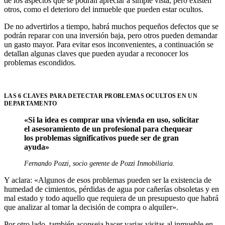
de los aspectos que se podrán apreciar a simple vista, pero existen
otros, como el deterioro del inmueble que pueden estar ocultos.
De no advertirlos a tiempo, habrá muchos pequeños defectos que se
podrán reparar con una inversión baja, pero otros pueden demandar
un gasto mayor. Para evitar esos inconvenientes, a continuación se
detallan algunas claves que pueden ayudar a reconocer los
problemas escondidos.
LAS 6 CLAVES PARA DETECTAR PROBLEMAS OCULTOS EN UN
DEPARTAMENTO
«Si la idea es comprar una vivienda en uso, solicitar
el asesoramiento de un profesional para chequear
los problemas significativos puede ser de gran
ayuda»
Fernando Pozzi, socio gerente de Pozzi Inmobiliaria.
Y aclara: «Algunos de esos problemas pueden ser la existencia de
humedad de cimientos, pérdidas de agua por cañerías obsoletas y en
mal estado y todo aquello que requiera de un presupuesto que habrá
que analizar al tomar la decisión de compra o alquiler».
Por otro lado, también aconseja hacer varias visitas al inmueble en