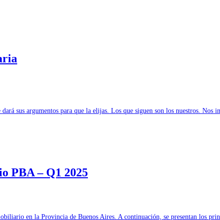
aria
 dará sus argumentos para que la elijas. Los que siguen son los nuestros. Nos
rio PBA – Q1 2025
obiliario en la Provincia de Buenos Aires. A continuación, se presentan los p