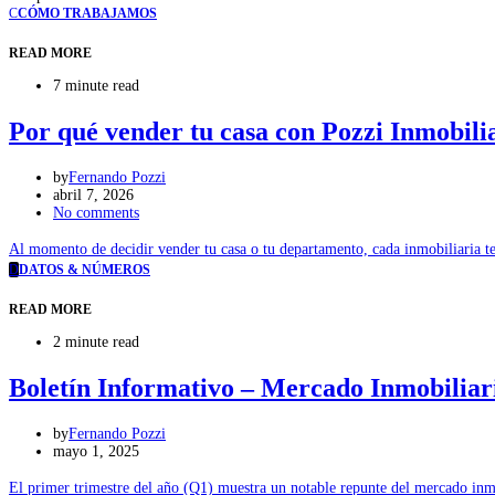
C
CÓMO TRABAJAMOS
READ MORE
7 minute read
Por qué vender tu casa con Pozzi Inmobili
by
Fernando Pozzi
abril 7, 2026
No comments
Al momento de decidir vender tu casa o tu departamento, cada inmobiliaria te
D
DATOS & NÚMEROS
READ MORE
2 minute read
Boletín Informativo – Mercado Inmobilia
by
Fernando Pozzi
mayo 1, 2025
El primer trimestre del año (Q1) muestra un notable repunte del mercado inm