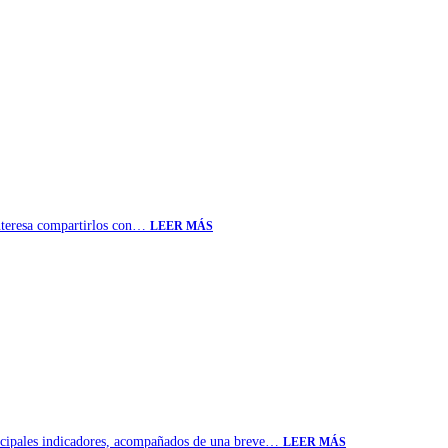
 interesa compartirlos con…
LEER MÁS
rincipales indicadores, acompañados de una breve…
LEER MÁS