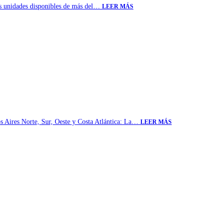
las unidades disponibles de más del…
LEER MÁS
 Aires Norte, Sur, Oeste y Costa Atlántica: La…
LEER MÁS