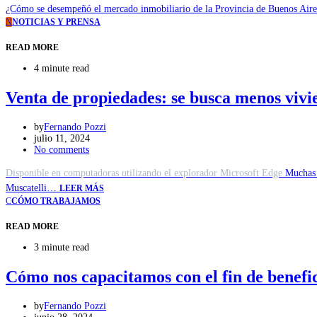
¿Cómo se desempeñó el mercado inmobiliario de la Provincia de Buenos Aires
N
NOTICIAS Y PRENSA
READ MORE
4 minute read
Venta de propiedades: se busca menos viv
by
Fernando Pozzi
julio 11, 2024
No comments
Disponible en computadoras utilizando el explorador Microsoft Edge
Muchas g
Muscatelli…
LEER MÁS
C
CÓMO TRABAJAMOS
READ MORE
3 minute read
Cómo nos capacitamos con el fin de benefic
by
Fernando Pozzi