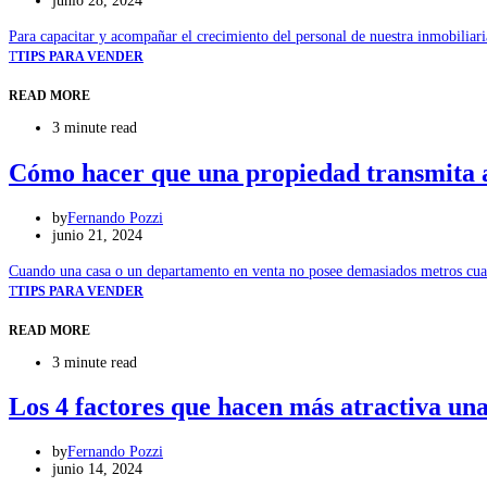
junio 28, 2024
Para capacitar y acompañar el crecimiento del personal de nuestra inmobilia
T
TIPS PARA VENDER
READ MORE
3 minute read
Cómo hacer que una propiedad transmita 
by
Fernando Pozzi
junio 21, 2024
Cuando una casa o un departamento en venta no posee demasiados metros cuadr
T
TIPS PARA VENDER
READ MORE
3 minute read
Los 4 factores que hacen más atractiva un
by
Fernando Pozzi
junio 14, 2024