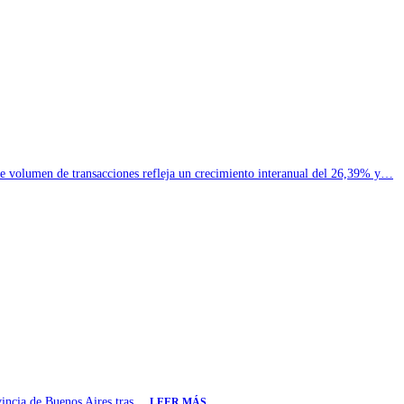
e volumen de transacciones refleja un crecimiento interanual del 26,39% y…
ovincia de Buenos Aires tras…
LEER MÁS