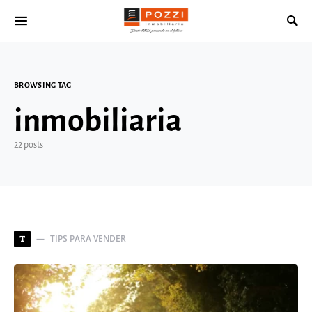
Search for:
BROWSING TAG
inmobiliaria
22 posts
TIPS PARA VENDER
T