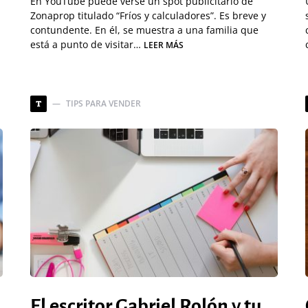
En YouTube puede verse un spot publicitario de
Zonaprop titulado “Fríos y calculadores”. Es breve y
contundente. En él, se muestra a una familia que
está a punto de visitar…
LEER MÁS
TIPS PARA VENDER
T
El escritor Gabriel Rolón y tu