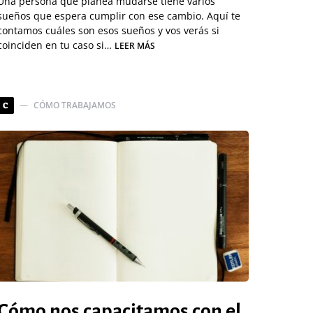
Una persona que planea mudarse tiene varios
sueños que espera cumplir con ese cambio. Aquí te
contamos cuáles son esos sueños y vos verás si
coinciden en tu caso si…
LEER MÁS
CÓMO TRABAJAMOS
C
Cómo nos capacitamos con el