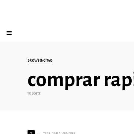
Search for:
BROWSING TAG
comprar rap
10 posts
TIPS PARA VENDER
T