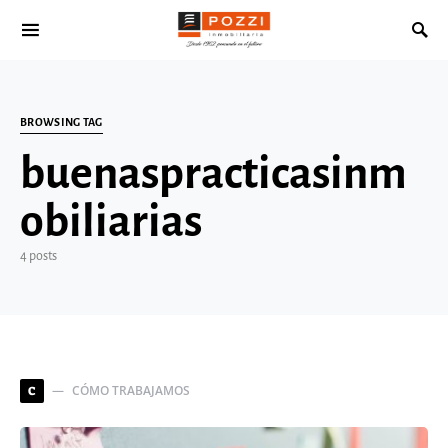
Search for:
BROWSING TAG
buenaspracticasinm
obiliarias
4 posts
CÓMO TRABAJAMOS
C