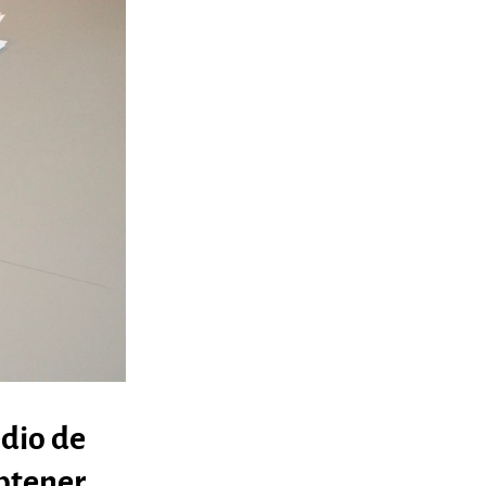
dio de
btener,