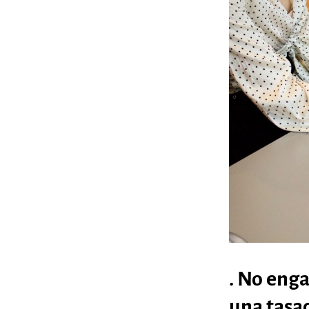
. No eng
una tasa