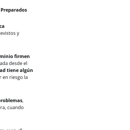
n Preparados
ca
evistos y
ominio firmen
ada desde el
dad tiene algún
 en riesgo la
 problemas
,
era, cuando