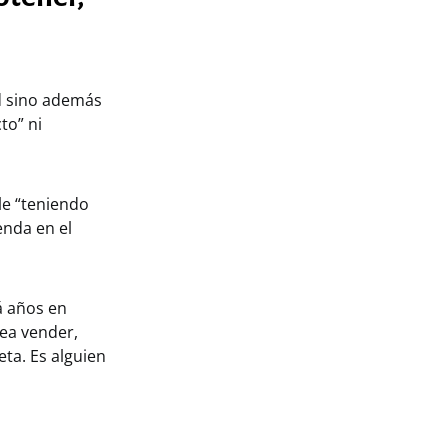
d sino además
to” ni
le “teniendo
enda en el
á años en
ea vender,
ta. Es alguien