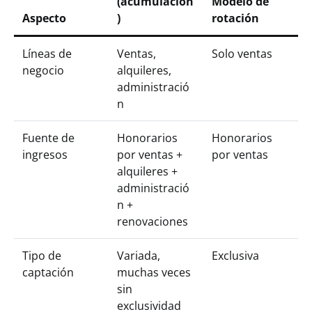
(acumulación
Modelo de
Aspecto
)
rotación
Líneas de
Ventas,
Solo ventas
negocio
alquileres,
administració
n
Fuente de
Honorarios
Honorarios
ingresos
por ventas +
por ventas
alquileres +
administració
n +
renovaciones
Tipo de
Variada,
Exclusiva
captación
muchas veces
sin
exclusividad