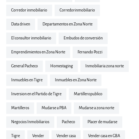
corredor inmobiliario
corredorinmobiliario
Data driven
departamentos en Zona Norte
El consultor inmobiliario
embudos de conversión
Emprendimientos en Zona Norte
Fernando Pozzi
General Pacheco
Homestaging
inmobiliaria zona norte
inmuebles en Tigre
inmuebles en Zona Norte
Inversion en el Partido de Tigre
martilleropublico
Martilleros
Mudarse a PBA
mudarse a zona norte
Negocios Inmobiliarios
Pacheco
placer de mudarse
Tigre
Vender
vender casa
vender casa en GBA