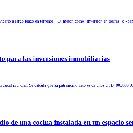
ncario a largo plazo en terrenos”. O, mejor, como “inversión en tierras” o «ba
to para las inversiones inmobiliarias
a musical mundial. Se calcula que su patrimonio neto es de unos USD 400.000.0
o de una cocina instalada en un espacio s