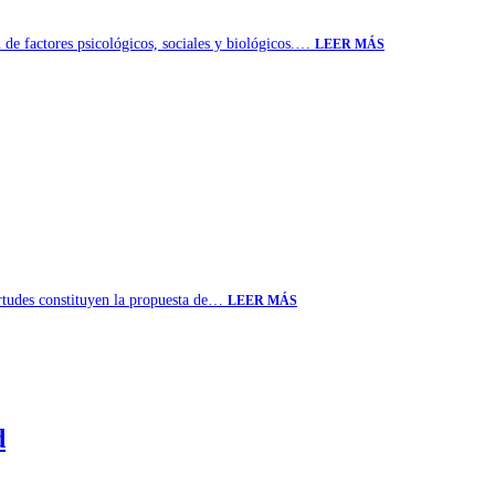
 de factores psicológicos, sociales y biológicos.…
LEER MÁS
virtudes constituyen la propuesta de…
LEER MÁS
d