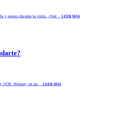
oda y segura durante la visita. ¿Qué…
LEER MÁS
udarte?
9 y 1930. Holmes, en las…
LEER MÁS