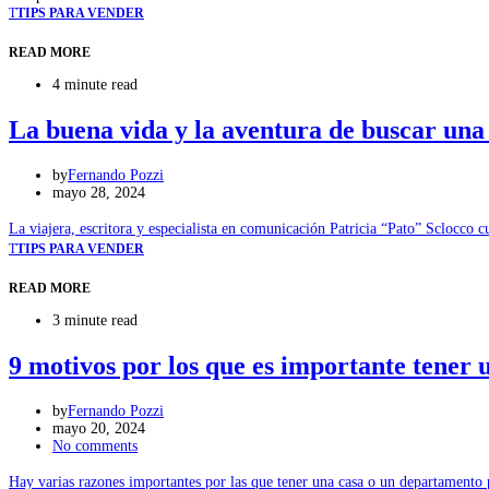
T
TIPS PARA VENDER
READ MORE
4 minute read
La buena vida y la aventura de buscar un
by
Fernando Pozzi
mayo 28, 2024
La viajera, escritora y especialista en comunicación Patricia “Pato” Sclocco
T
TIPS PARA VENDER
READ MORE
3 minute read
9 motivos por los que es importante tener 
by
Fernando Pozzi
mayo 20, 2024
No comments
Hay varias razones importantes por las que tener una casa o un departamento