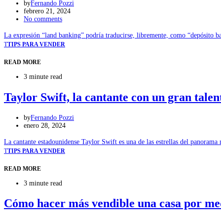
by
Fernando Pozzi
febrero 21, 2024
No comments
La expresión “land banking” podría traducirse, libremente, como “depósito ba
T
TIPS PARA VENDER
READ MORE
3 minute read
Taylor Swift, la cantante con un gran talen
by
Fernando Pozzi
enero 28, 2024
La cantante estadounidense Taylor Swift es una de las estrellas del panoram
T
TIPS PARA VENDER
READ MORE
3 minute read
Cómo hacer más vendible una casa por medi