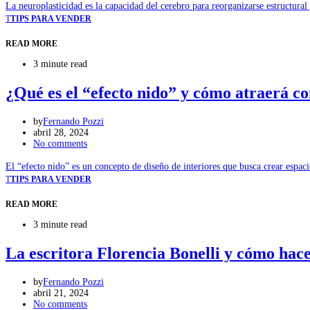
La neuroplasticidad es la capacidad del cerebro para reorganizarse estructura
T
TIPS PARA VENDER
READ MORE
3 minute read
¿Qué es el “efecto nido” y cómo atraerá c
by
Fernando Pozzi
abril 28, 2024
No comments
El “efecto nido” es un concepto de diseño de interiores que busca crear espa
T
TIPS PARA VENDER
READ MORE
3 minute read
La escritora Florencia Bonelli y cómo hace
by
Fernando Pozzi
abril 21, 2024
No comments