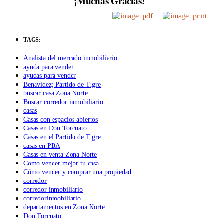
¡Muchas Gracias!
TAGS:
Analista del mercado inmobiliario
ayuda para vender
ayudas para vender
Benavidez; Partido de Tigre
buscar casa Zona Norte
Buscar corredor inmobiliario
casas
Casas con espacios abiertos
Casas en Don Torcuato
Casas en el Partido de Tigre
casas en PBA
Casas en venta Zona Norte
Como vender mejor tu casa
Cómo vender y comprar una propiedad
corredor
corredor inmobiliario
corredorinmobiliario
departamentos en Zona Norte
Don Torcuato