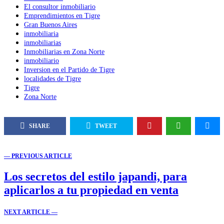
El consultor inmobiliario
Emprendimientos en Tigre
Gran Buenos Aires
inmobiliaria
inmobiliarias
Inmobiliarias en Zona Norte
inmobiliario
Inversion en el Partido de Tigre
localidades de Tigre
Tigre
Zona Norte
SHARE
TWEET
— PREVIOUS ARTICLE
Los secretos del estilo japandi, para
aplicarlos a tu propiedad en venta
NEXT ARTICLE —