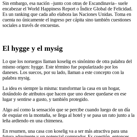
Sin embargo, esa nación –junto con otras de Escandinavia– suele
encabezar el World Happiness Report o Índice Global de Felicidad.
Es un ranking que cada año elabora las Naciones Unidas. Toma en
cuenta no únicamente el ingreso per cápita sino también cuestiones
sociales a través de encuestas.
El hygge y el mysig
Lo que los noruegos llaman koselig es sinónimo de otra palabra del
mismo origen: hygge. Este término fue popularizado por los
daneses. Los suecos, por su lado, llaman a este concepto con la
palabra mysig.
La idea es siempre la misma: transformar la casa en un hogar,
dotándolo de atributos que hacen que uno desee quedarse en ese
lugar y sentirse a gusto, y también protegido.
Algo así como la sensación que se percibe cuando luego de un día
de esquiar en la montaña, se llega al hotel y se pasa un rato junto a la
leña ardiendo en una chimenea.
En resumen, una casa con koselig va a ser más atractiva para una
futura adquirente y un potencial comprador. Es cuestión, entonces,