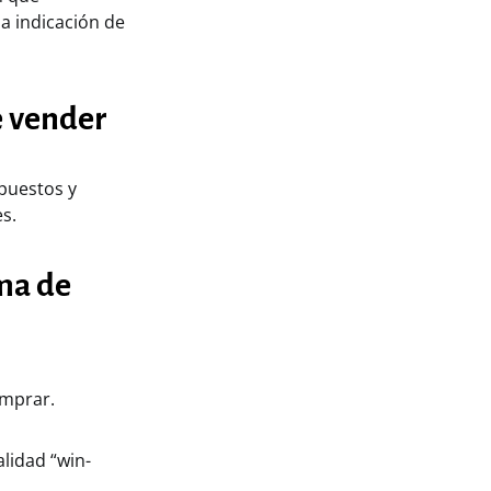
a indicación de
e vender
mpuestos y
s.
ima de
omprar.
lidad “win-