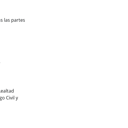
s las partes
s
Lealtad
o Civil y