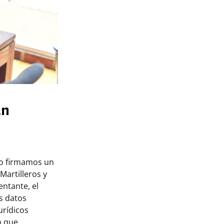
un
ro firmamos un
Martilleros y
entante, el
os datos
urídicos
n que