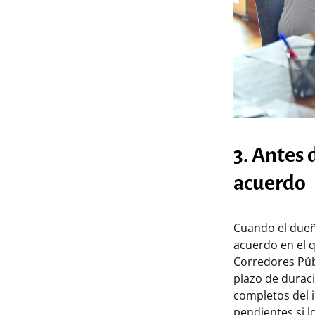
3. Antes 
acuerdo
Cuando el dueñ
acuerdo en el q
Corredores Públ
plazo de duraci
completos del in
pendientes si l