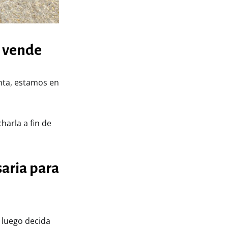
n vende
enta, estamos en
arla a fin de
saria para
 luego decida