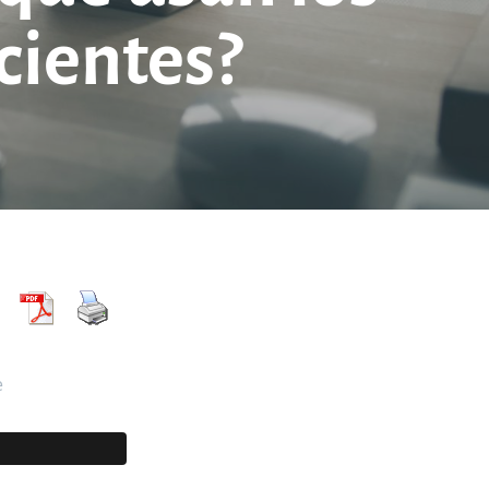
cientes?
e