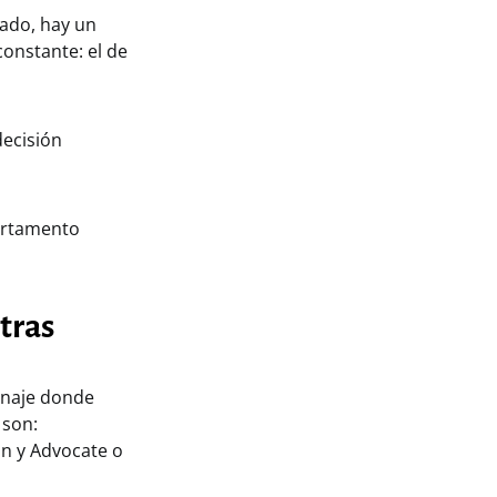
cado, hay un
onstante: el de
decisión
artamento
tras
ranaje donde
 son:
ón y Advocate o