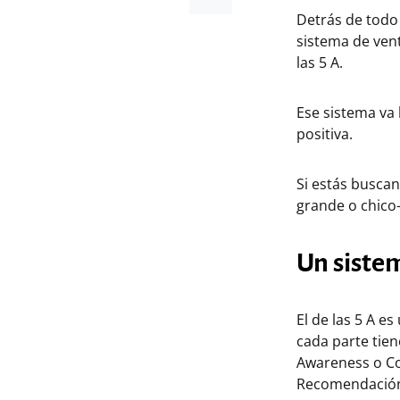
Detrás de todo 
sistema de ven
las 5 A.
Ese sistema va
positiva.
Si estás busca
grande o chico–
Un siste
El de las 5 A e
cada parte tien
Awareness o Co
Recomendació