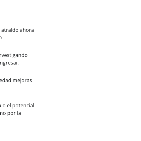
ó atraído ahora
o.
investigando
ingresar.
piedad mejoras
 o el potencial
mo por la