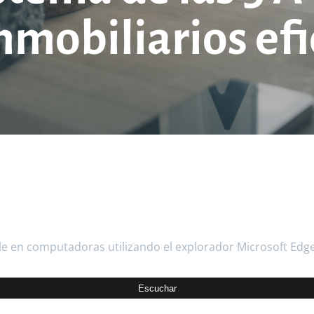
nmobiliarios efi
le en computadoras utilizando el explorador Microsoft Edg