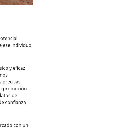
otencial
 ese individuo
sico y eficaz
anos
s precisas.
 la promoción
datos de
 de confianza
ercado con un