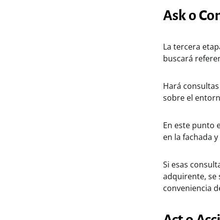
Ask o Co
La tercera etap
buscará referen
Hará consultas
sobre el entorn
En este punto 
en la fachada y
Si esas consult
adquirente, se 
conveniencia d
Act o Acc