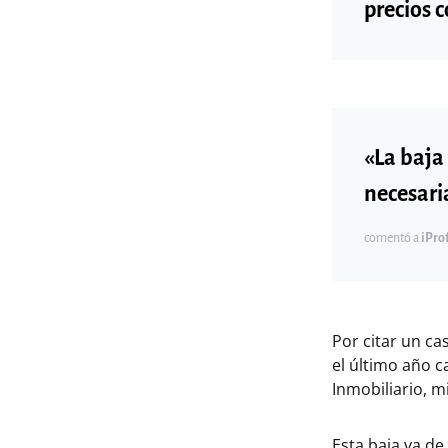
precios 
«La baja 
necesari
comentó a
iPro
Por citar un ca
el último año c
Inmobiliario, m
Esta baja va de