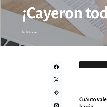
¡Cayeron tod
junio 8, 2021
Cuánto valen
barrio.