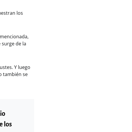
uestran los
a mencionada,
 surge de la
ustes. Y luego
so también se
io
e los