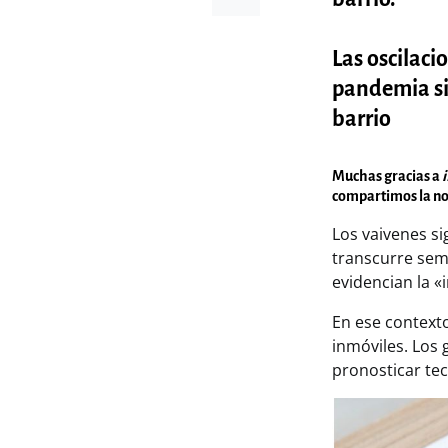
Las oscilaci
pandemia sig
barrio
Muchas gracias a
compartimos la no
Los vaivenes si
transcurre sem
evidencian la «i
En ese contexto
inmóviles. Los 
pronosticar tec