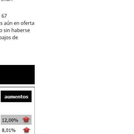
 67
es aún en oferta
o sin haberse
bajos de