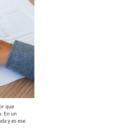
tor que
o. En un
da y es ese