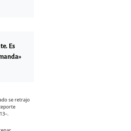
te. Es
demanda»
ado se retrajo
 Reporte
13–.
renar.