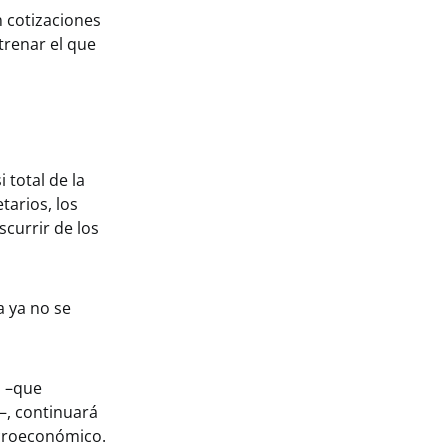
n cotizaciones
trenar el que
 total de la
tarios, los
currir de los
 ya no se
l –que
–, continuará
croeconómico.