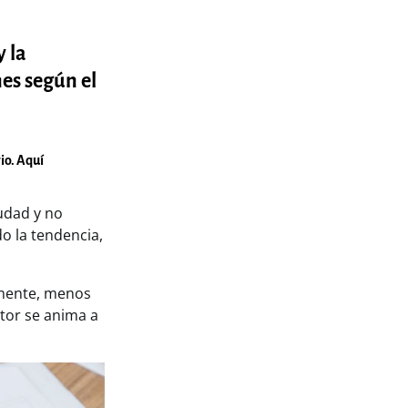
y la
nes según el
io. Aquí
iudad y no
o la tendencia,
tamente, menos
ctor se anima a