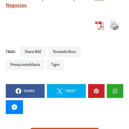
Negocios
.
TAGS:
Diario BAE
Fernando Pozzi
Prensa inmobiliaria
Tigre
SHARE
TWEET