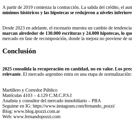
A partir de 2019 comienza la contracción. La salida del crédito, el au
mínimos históricos y las hipotecas se redujeron a niveles inferiores
Desde 2023 en adelante, el escenario muestra un cambio de tendencia. L
marcan alrededor de 130.000 escrituras y 24.000 hipotecas, lo que
mercado en fase de recomposición, donde la mejora no proviene de un
Conclusión
2025 consolida la recuperación en cantidad, no en valor. Los prec
relevante
. El mercado argentino entra en una etapa de normalización:
Martillero y Corredor Público
Matrículas 4103 – 4.129 C.M.C.P.S.I
Analista y consultor del mercado inmobiliario – PBA
Seguime en IG: https://www.instagram.com/fernando_pozzi/
Blog: www.blog.ipozzi.com.ar
Web: www.fernandopozzi.com