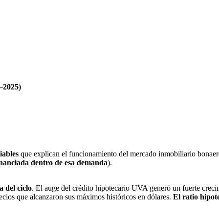
5–2025)
iables
que explican el funcionamiento del mercado inmobiliario bonaeren
nanciada dentro de esa demanda
).
 del ciclo
. El auge del crédito hipotecario UVA generó un fuerte crecimi
ecios que alcanzaron sus máximos históricos en dólares.
El ratio hipot