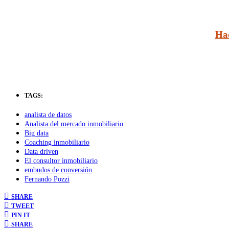
Ha
TAGS:
analista de datos
Analista del mercado inmobiliario
Big data
Coaching inmobiliario
Data driven
El consultor inmobiliario
embudos de conversión
Fernando Pozzi
SHARE
TWEET
PIN IT
SHARE