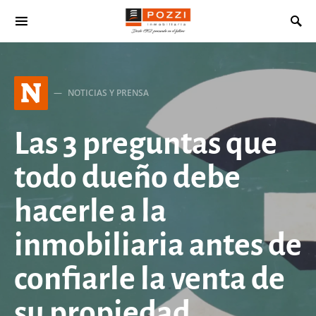
Search for:
N
NOTICIAS Y PRENSA
Las 3 preguntas que
todo dueño debe
hacerle a la
inmobiliaria antes de
confiarle la venta de
su propiedad