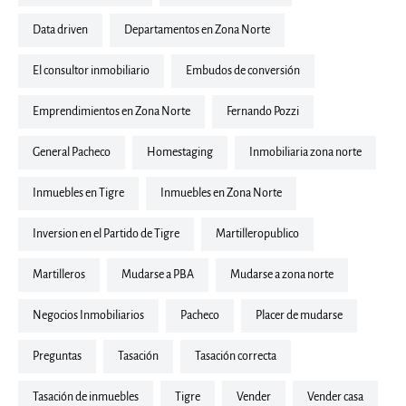
Data driven
departamentos en Zona Norte
El consultor inmobiliario
embudos de conversión
Emprendimientos en Zona Norte
Fernando Pozzi
General Pacheco
Homestaging
inmobiliaria zona norte
inmuebles en Tigre
inmuebles en Zona Norte
Inversion en el Partido de Tigre
martilleropublico
Martilleros
Mudarse a PBA
mudarse a zona norte
Negocios Inmobiliarios
Pacheco
placer de mudarse
preguntas
tasación
tasación correcta
Tasación de inmuebles
Tigre
Vender
vender casa