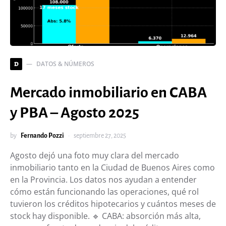
DATOS & NÚMEROS
D
Mercado inmobiliario en CABA
y PBA – Agosto 2025
by
Fernando Pozzi
septiembre 27, 2025
Agosto dejó una foto muy clara del mercado
inmobiliario tanto en la Ciudad de Buenos Aires como
en la Provincia. Los datos nos ayudan a entender
cómo están funcionando las operaciones, qué rol
tuvieron los créditos hipotecarios y cuántos meses de
stock hay disponible. 🔹 CABA: absorción más alta,