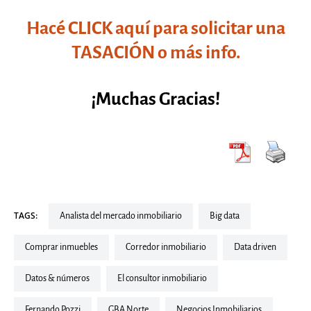
Hacé CLICK aquí para solicitar una
TASACIÓN o más info.
¡Muchas Gracias!
TAGS:
Analista del mercado inmobiliario
Big data
Comprar inmuebles
corredor inmobiliario
Data driven
Datos & números
El consultor inmobiliario
Fernando Pozzi
GBA Norte
Negocios Inmobiliarios