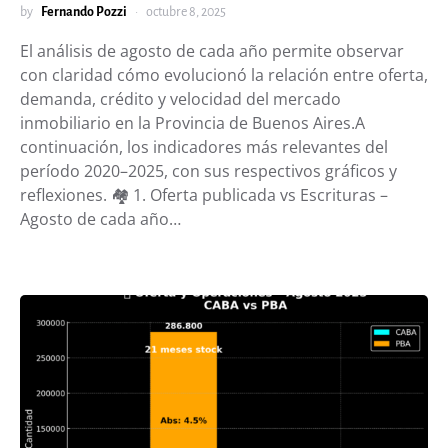
by
Fernando Pozzi
octubre 8, 2025
El análisis de agosto de cada año permite observar
con claridad cómo evolucionó la relación entre oferta,
demanda, crédito y velocidad del mercado
inmobiliario en la Provincia de Buenos Aires.A
continuación, los indicadores más relevantes del
período 2020–2025, con sus respectivos gráficos y
reflexiones. 🏘️ 1. Oferta publicada vs Escrituras –
Agosto de cada año…