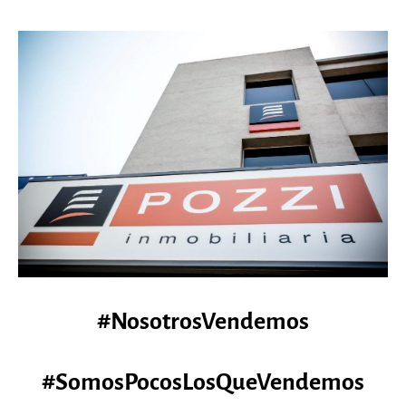
#NosotrosVendemos
#SomosPocosLosQueVendemos