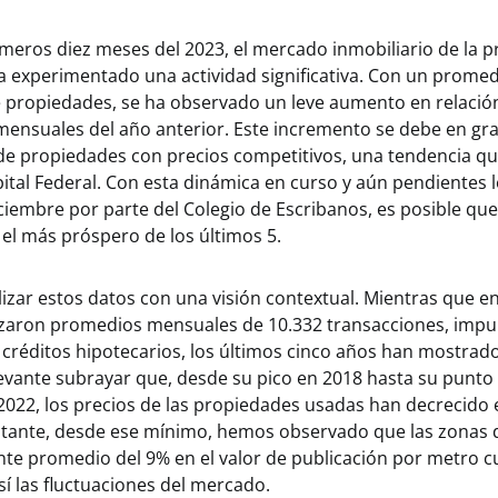
meros diez meses del 2023, el mercado inmobiliario de la p
a experimentado una actividad significativa. Con un prome
e propiedades, se ha observado un leve aumento en relación
mensuales del año anterior. Este incremento se debe en gr
 de propiedades con precios competitivos, una tendencia q
apital Federal. Con esta dinámica en curso y aún pendientes 
iembre por parte del Colegio de Escribanos, es posible que
el más próspero de los últimos 5.
lizar estos datos con una visión contextual. Mientras que e
nzaron promedios mensuales de 10.332 transacciones, impu
 créditos hipotecarios, los últimos cinco años han mostrad
elevante subrayar que, desde su pico en 2018 hasta su punto
2022, los precios de las propiedades usadas han decrecido 
tante, desde ese mínimo, hemos observado que las zonas 
nte promedio del 9% en el valor de publicación por metro 
í las fluctuaciones del mercado.