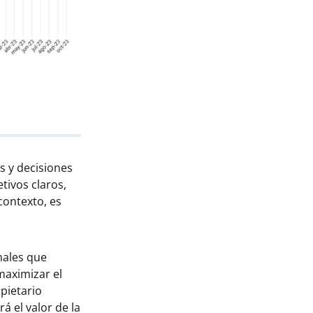
s y decisiones
tivos claros,
contexto, es
nales que
maximizar el
opietario
á el valor de la