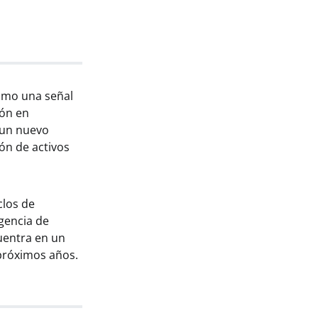
como una señal
ión en
 un nuevo
ión de activos
clos de
rgencia de
cuentra en un
 próximos años.