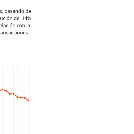
es, pasando de
nución del 14%
elación con la
transacciones