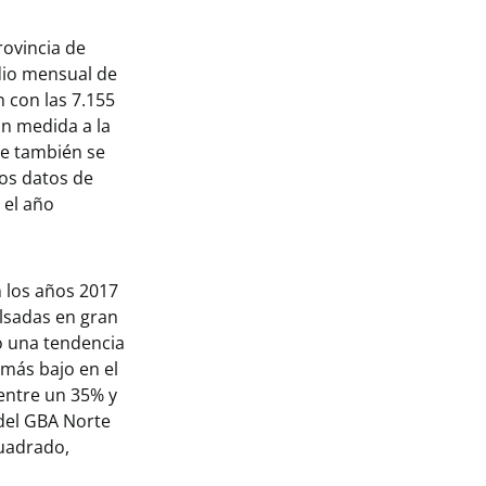
rovincia de
dio mensual de
 con las 7.155
an medida a la
ue también se
los datos de
 el año
n los años 2017
lsadas en gran
o una tendencia
 más bajo en el
entre un 35% y
del GBA Norte
cuadrado,