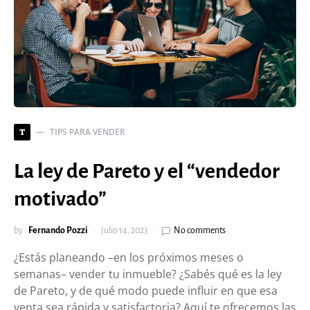
TIPS PARA VENDER
T
La ley de Pareto y el “vendedor
motivado”
by
Fernando Pozzi
julio 14, 2023
No comments
¿Estás planeando –en los próximos meses o
semanas– vender tu inmueble? ¿Sabés qué es la ley
de Pareto, y de qué modo puede influir en que esa
venta sea rápida y satisfactoria? Aquí te ofrecemos las