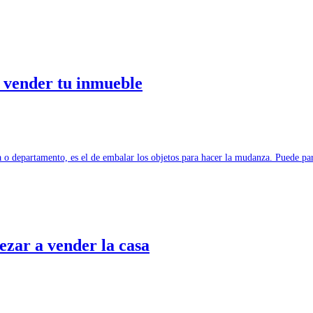
a vender tu inmueble
a o departamento, es el de embalar los objetos para hacer la mudanza. Puede 
zar a vender la casa