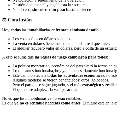
Negociación y seguimiento de la operación.
Gestión documental y legal hasta la escritura.
Y todo eso,
sin cobrar un peso hasta el cierre
.
⚖️ Conclusión
Hoy,
todas las inmobiliarias enfrentan el mismo desafío
:
Los costos fijos en dólares son altos.
La venta en dólares tiene menos rentabilidad real que antes.
El alquiler recuperó valor en dólares, pero a costa de un esfuer
A esto se suma que
las reglas de juego cambiaron para todos
:
La política monetaria y económica del país alteró la forma en 
Lo que antes funcionaba, hoy ya no necesariamente funciona ig
Este cambio afecta a
todas las actividades económicas
, no sol
Algunos modelos se vieron beneficiados; otros, golpeados.
Pero el partido se sigue jugando, y
el más estratégico y resilie
El que no se adapte… la va a pasar mal.
No es que las inmobiliarias ya no sean rentables.
Es que
ya no es rentable hacerlas como antes
. El futuro está en la 