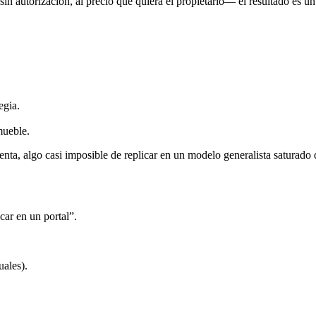
 sin autorización, al precio que quiera el propietario— el resultado es 
egia.
mueble.
nta, algo casi imposible de replicar en un modelo generalista saturado d
car en un portal”.
uales).