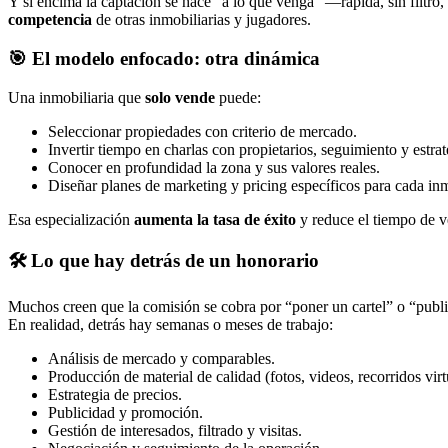
Y si encima la captación se hace “a lo que venga” —rápida, sin filtro,
competencia
de otras inmobiliarias y jugadores.
🎯 El modelo enfocado: otra dinámica
Una inmobiliaria que
solo vende
puede:
Seleccionar propiedades con criterio de mercado.
Invertir tiempo en charlas con propietarios, seguimiento y estrat
Conocer en profundidad la zona y sus valores reales.
Diseñar planes de marketing y pricing específicos para cada in
Esa especialización
aumenta la tasa de éxito
y reduce el tiempo de ve
🛠 Lo que hay detrás de un honorario
Muchos creen que la comisión se cobra por “poner un cartel” o “publi
En realidad, detrás hay semanas o meses de trabajo:
Análisis de mercado y comparables.
Producción de material de calidad (fotos, videos, recorridos virt
Estrategia de precios.
Publicidad y promoción.
Gestión de interesados, filtrado y visitas.