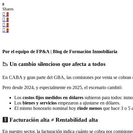
0
Shares
0
0
0
0
Por el equipo de FP&A | Blog de Formación Inmobiliaria
📉 Un cambio silencioso que afecta a todos
En CABA y gran parte del GBA, las comisiones por venta se cobran en 
Pero desde 2024, y especialmente en 2025, el escenario cambió:
Los
costos fijos medidos en dólares
subieron para todos: inmobi
Los
bienes y servicios
empezaron a ajustarse en dólares.
El mismo honorario nominal hoy
rinde menos
que hace 3 o 5 a
🧮 Facturación alta ≠ Rentabilidad alta
En nuestro sector, la facturación indica cuánto se cobra por comisione