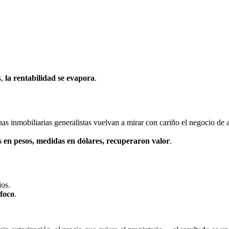
s,
la rentabilidad se evapora
.
has inmobiliarias generalistas vuelvan a mirar con cariño el negocio de a
es en pesos, medidas en dólares, recuperaron valor
.
ios.
foco
.