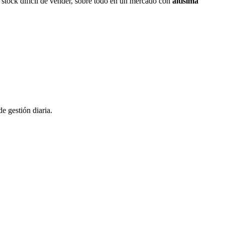
un stock difícil de vender, sobre todo en un mercado con
altísima
e gestión diaria.