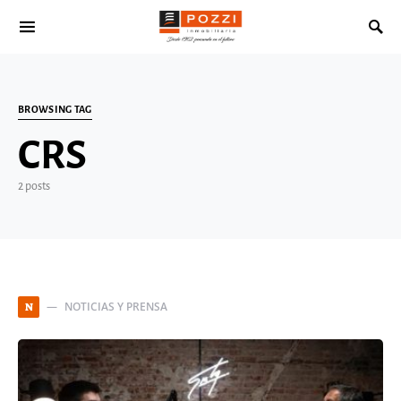
Search for:
BROWSING TAG
CRS
2 posts
NOTICIAS Y PRENSA
N