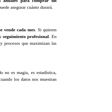
os anuales para comprar un
uede asegurar cuánto durará.
se vende cada mes
. Si quieren
 y seguimiento profesional
. En
, y procesos que maximizan las
 no es magia, es estadística,
 cuando los datos nos muestran