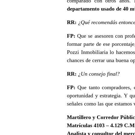
comparado con otros años. 
departamento usado de 40 m
RR:
¿Qué recomendás entonces
FP:
Que se asesoren con profe
formar parte de ese porcentaj
Pozzi Inmobiliaria lo hacemos
chances de cerrar una buena op
RR:
¿Un consejo final?
FP:
Que tanto compradores, c
oportunidad y estrategia. Y q
señales como las que estamos 
Martillero y Corredor Públi
Matrículas 4103 – 4.129 C.M
Analista y consultor del mer