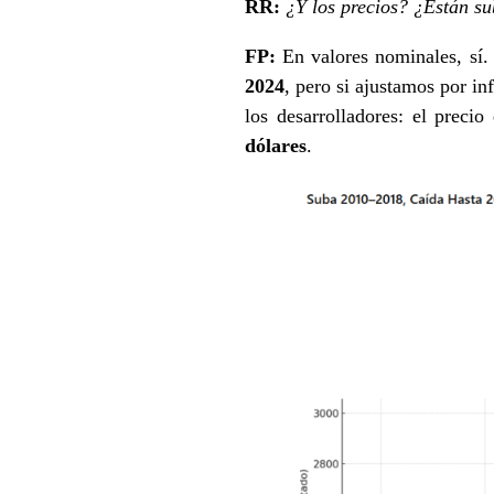
RR:
¿Y los precios? ¿Están s
FP:
En valores nominales, sí. 
2024
, pero si ajustamos por in
los desarrolladores: el prec
dólares
.