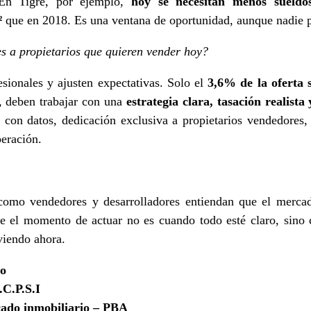
En Tigre, por ejemplo,
hoy se necesitan menos sueld
²
que en 2018. Es una ventana de oportunidad, aunque nadie p
 a propietarios que quieren vender hoy?
sionales y ajusten expectativas. Solo el
3,6% de la oferta 
e, deben trabajar con una
estrategia clara, tasación realista
 con datos, dedicación exclusiva a propietarios vendedores
eración.
omo vendedores y desarrolladores entiendan que el mercado
ue el momento de actuar no es cuando todo esté claro, sino
viendo ahora.
co
.C.P.S.I
cado inmobiliario – PBA