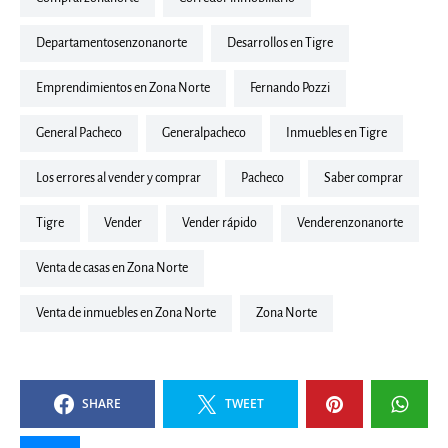
departamentosenzonanorte
Desarrollos en Tigre
Emprendimientos en Zona Norte
Fernando Pozzi
General Pacheco
generalpacheco
inmuebles en Tigre
Los errores al vender y comprar
Pacheco
saber comprar
Tigre
Vender
vender rápido
venderenzonanorte
Venta de casas en Zona Norte
Venta de inmuebles en Zona Norte
Zona Norte
SHARE
TWEET