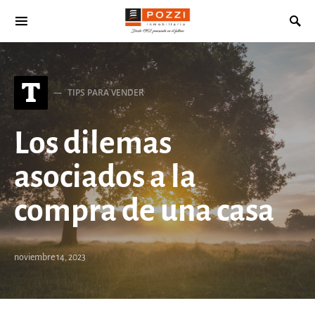
Search for:
T
TIPS PARA VENDER
Los dilemas
asociados a la
compra de una casa
noviembre 14, 2023