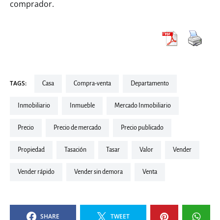
comprador.
TAGS:
casa
compra-venta
departamento
inmobiliario
inmueble
Mercado Inmobiliario
precio
precio de mercado
precio publicado
propiedad
tasación
tasar
valor
Vender
vender rápido
vender sin demora
venta
SHARE
TWEET