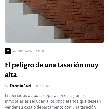
TIPS PARA VENDER
T
El peligro de una tasación muy
alta
by
Fernando Pozzi
abril 8, 2020
En períodos de pocas operaciones, algunas
inmobiliarias seducen a los propietarios que desean
vender su casa o departamento con una tasación