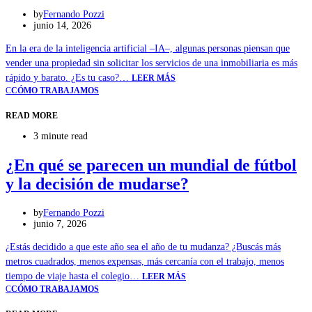
by
Fernando Pozzi
junio 14, 2026
En la era de la inteligencia artificial –IA–, algunas personas piensan que
vender una propiedad sin solicitar los servicios de una inmobiliaria es más
rápido y barato. ¿Es tu caso?…
LEER MÁS
C
CÓMO TRABAJAMOS
READ MORE
3 minute read
¿En qué se parecen un mundial de fútbol
y la decisión de mudarse?
by
Fernando Pozzi
junio 7, 2026
¿Estás decidido a que este año sea el año de tu mudanza? ¿Buscás más
metros cuadrados, menos expensas, más cercanía con el trabajo, menos
tiempo de viaje hasta el colegio…
LEER MÁS
C
CÓMO TRABAJAMOS