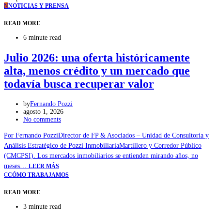
N
NOTICIAS Y PRENSA
READ MORE
6 minute read
Julio 2026: una oferta históricamente
alta, menos crédito y un mercado que
todavía busca recuperar valor
by
Fernando Pozzi
agosto 1, 2026
No comments
Por Fernando PozziDirector de FP & Asociados – Unidad de Consultoría y
Análisis Estratégico de Pozzi InmobiliariaMartillero y Corredor Público
(CMCPSI). Los mercados inmobiliarios se entienden mirando años, no
meses…
LEER MÁS
C
CÓMO TRABAJAMOS
READ MORE
3 minute read