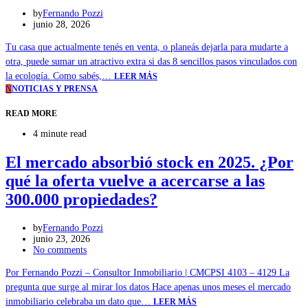
by
Fernando Pozzi
junio 28, 2026
Tu casa que actualmente tenés en venta, o planeás dejarla para mudarte a
otra, puede sumar un atractivo extra si das 8 sencillos pasos vinculados con
la ecología. Como sabés,…
LEER MÁS
N
NOTICIAS Y PRENSA
READ MORE
4 minute read
El mercado absorbió stock en 2025. ¿Por
qué la oferta vuelve a acercarse a las
300.000 propiedades?
by
Fernando Pozzi
junio 23, 2026
No comments
Por Fernando Pozzi – Consultor Inmobiliario | CMCPSI 4103 – 4129 La
pregunta que surge al mirar los datos Hace apenas unos meses el mercado
inmobiliario celebraba un dato que…
LEER MÁS