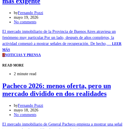
más exigente
by
Fernando Pozzi
mayo 19, 2026
No comments
El mercado inmobiliario de la Provincia de Buenos Aires atraviesa un
fenómeno muy particular.Por un lado, después de años complejos, la
actividad comenzó a mostrar señales de recuperación. De hecho,…
LEER
MÁS
N
NOTICIAS Y PRENSA
READ MORE
2 minute read
Pacheco 2026: menos oferta, pero un
mercado dividido en dos realidades
by
Fernando Pozzi
mayo 18, 2026
No comments
El mercado inmobiliario de General Pacheco empieza a mostrar una señal