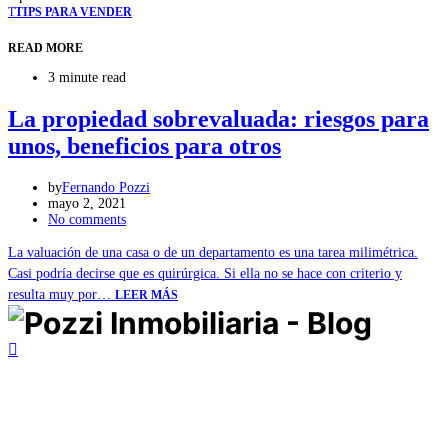
T
TIPS PARA VENDER
READ MORE
3 minute read
La propiedad sobrevaluada: riesgos para
unos, beneficios para otros
by
Fernando Pozzi
mayo 2, 2021
No comments
La valuación de una casa o de un departamento es una tarea milimétrica.
Casi podría decirse que es quirúrgica. Si ella no se hace con criterio y
resulta muy por…
LEER MÁS