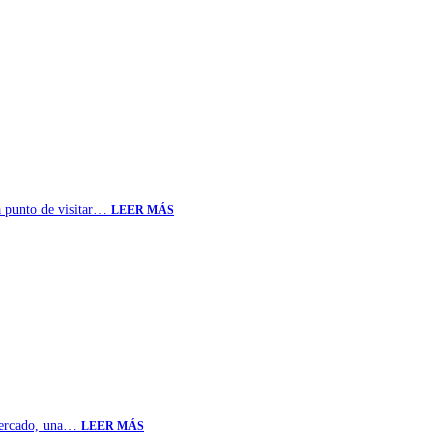
 a punto de visitar…
LEER MÁS
rmercado, una…
LEER MÁS