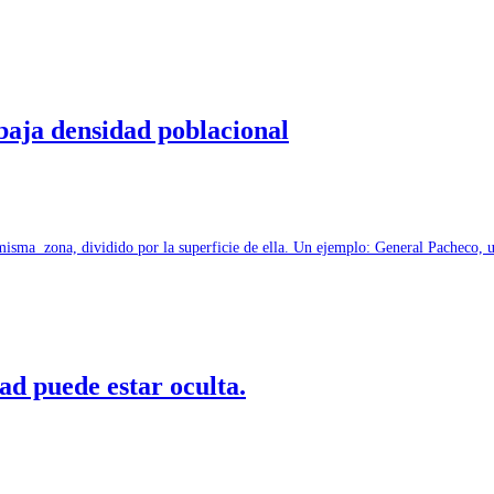
baja densidad poblacional
 misma zona, dividido por la superficie de ella. Un ejemplo: General Pacheco,
d puede estar oculta.