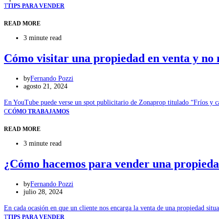
T
TIPS PARA VENDER
READ MORE
3 minute read
Cómo visitar una propiedad en venta y no
by
Fernando Pozzi
agosto 21, 2024
En YouTube puede verse un spot publicitario de Zonaprop titulado “Fríos y ca
C
CÓMO TRABAJAMOS
READ MORE
3 minute read
¿Cómo hacemos para vender una propiedad
by
Fernando Pozzi
julio 28, 2024
En cada ocasión en que un cliente nos encarga la venta de una propiedad sit
T
TIPS PARA VENDER