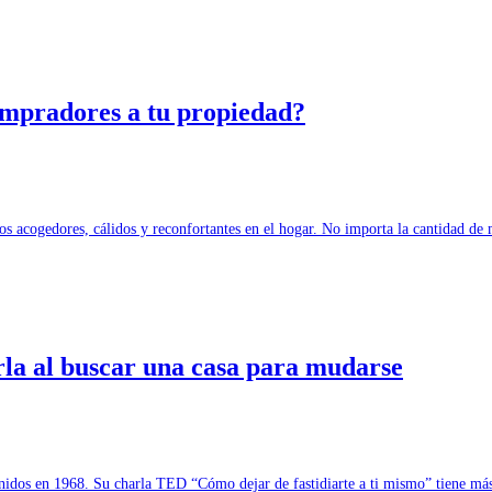
ompradores a tu propiedad?
cios acogedores, cálidos y reconfortantes en el hogar. No importa la cantidad 
rla al buscar una casa para mudarse
Unidos en 1968. Su charla TED “Cómo dejar de fastidiarte a ti mismo” tiene m