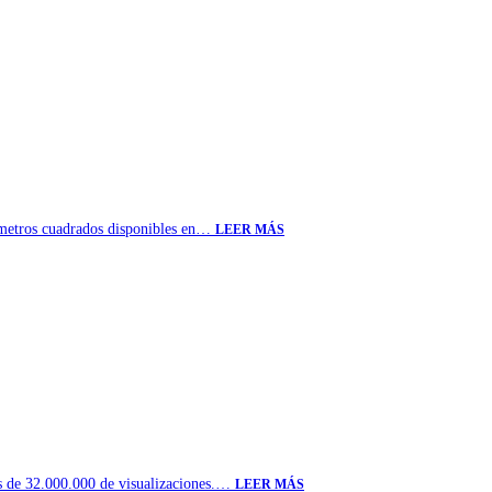
de metros cuadrados disponibles en…
LEER MÁS
ás de 32.000.000 de visualizaciones.…
LEER MÁS