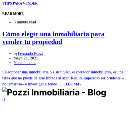
T
TIPS PARA VENDER
READ MORE
3 minute read
Cómo elegir una inmobiliaria para
vender tu propiedad
by
Fernando Pozzi
mayo 21, 2021
No comments
Seleccionar una inmobiliaria o a su titular, el corredor inmobiliario, es una
tarea que no puede dejarse librada al azar. Resulta imperioso ser prudente –
no temeroso– e investigar a fondo.…
LEER MÁS