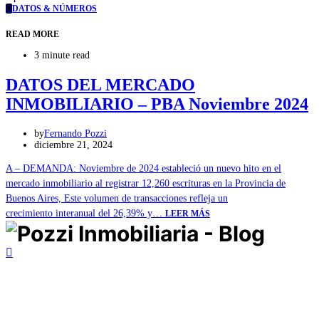
D
DATOS & NÚMEROS
READ MORE
3 minute read
DATOS DEL MERCADO
INMOBILIARIO – PBA Noviembre 2024
by
Fernando Pozzi
diciembre 21, 2024
A – DEMANDA: Noviembre de 2024 estableció un nuevo hito en el
mercado inmobiliario al registrar 12,260 escrituras en la Provincia de
Buenos Aires, Este volumen de transacciones refleja un
crecimiento interanual del 26,39% y…
LEER MÁS