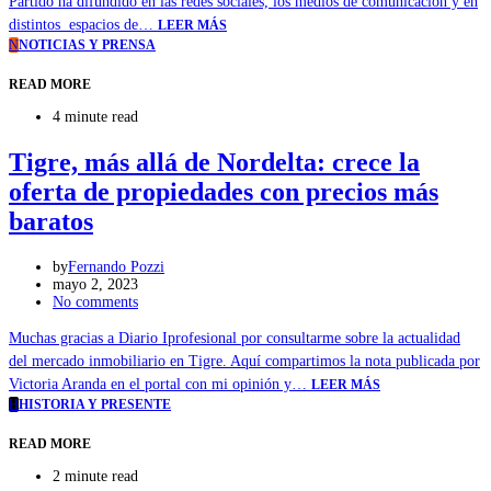
Partido ha difundido en las redes sociales, los medios de comunicación y en
distintos espacios de…
LEER MÁS
N
NOTICIAS Y PRENSA
READ MORE
4 minute read
Tigre, más allá de Nordelta: crece la
oferta de propiedades con precios más
baratos
by
Fernando Pozzi
mayo 2, 2023
No comments
Muchas gracias a Diario Iprofesional por consultarme sobre la actualidad
del mercado inmobiliario en Tigre. Aquí compartimos la nota publicada por
Victoria Aranda en el portal con mi opinión y…
LEER MÁS
H
HISTORIA Y PRESENTE
READ MORE
2 minute read