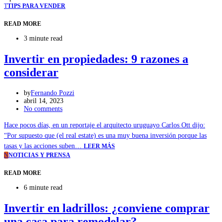
T
TIPS PARA VENDER
READ MORE
3 minute read
Invertir en propiedades: 9 razones a
considerar
by
Fernando Pozzi
abril 14, 2023
No comments
Hace pocos días, en un reportaje el arquitecto uruguayo Carlos Ott dijo:
“Por supuesto que (el real estate) es una muy buena inversión porque las
tasas y las acciones suben…
LEER MÁS
N
NOTICIAS Y PRENSA
READ MORE
6 minute read
Invertir en ladrillos: ¿conviene comprar
una casa para remodelar?