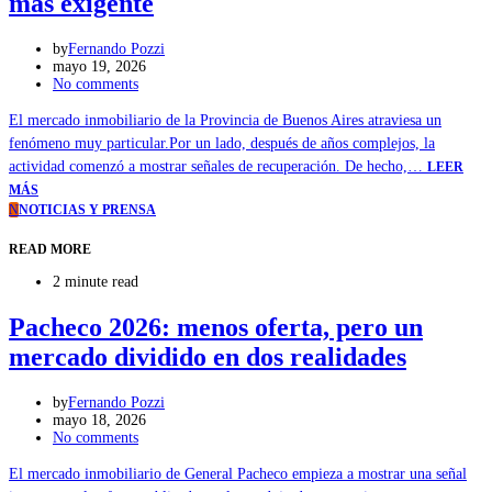
más exigente
by
Fernando Pozzi
mayo 19, 2026
No comments
El mercado inmobiliario de la Provincia de Buenos Aires atraviesa un
fenómeno muy particular.Por un lado, después de años complejos, la
actividad comenzó a mostrar señales de recuperación. De hecho,…
LEER
MÁS
N
NOTICIAS Y PRENSA
READ MORE
2 minute read
Pacheco 2026: menos oferta, pero un
mercado dividido en dos realidades
by
Fernando Pozzi
mayo 18, 2026
No comments
El mercado inmobiliario de General Pacheco empieza a mostrar una señal