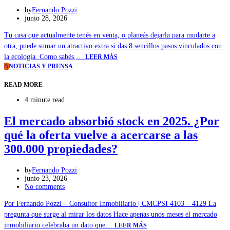
by
Fernando Pozzi
junio 28, 2026
Tu casa que actualmente tenés en venta, o planeás dejarla para mudarte a
otra, puede sumar un atractivo extra si das 8 sencillos pasos vinculados con
la ecología. Como sabés,…
LEER MÁS
N
NOTICIAS Y PRENSA
READ MORE
4 minute read
El mercado absorbió stock en 2025. ¿Por
qué la oferta vuelve a acercarse a las
300.000 propiedades?
by
Fernando Pozzi
junio 23, 2026
No comments
Por Fernando Pozzi – Consultor Inmobiliario | CMCPSI 4103 – 4129 La
pregunta que surge al mirar los datos Hace apenas unos meses el mercado
inmobiliario celebraba un dato que…
LEER MÁS