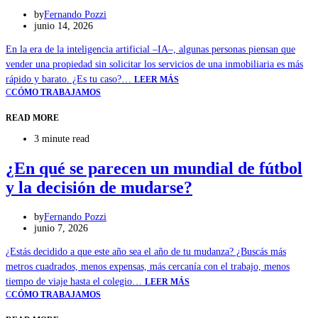
by
Fernando Pozzi
junio 14, 2026
En la era de la inteligencia artificial –IA–, algunas personas piensan que
vender una propiedad sin solicitar los servicios de una inmobiliaria es más
rápido y barato. ¿Es tu caso?…
LEER MÁS
C
CÓMO TRABAJAMOS
READ MORE
3 minute read
¿En qué se parecen un mundial de fútbol
y la decisión de mudarse?
by
Fernando Pozzi
junio 7, 2026
¿Estás decidido a que este año sea el año de tu mudanza? ¿Buscás más
metros cuadrados, menos expensas, más cercanía con el trabajo, menos
tiempo de viaje hasta el colegio…
LEER MÁS
C
CÓMO TRABAJAMOS