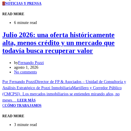
N
NOTICIAS Y PRENSA
READ MORE
6 minute read
Julio 2026: una oferta históricamente
alta, menos crédito y un mercado que
todavía busca recuperar valor
by
Fernando Pozzi
agosto 1, 2026
No comments
Por Fernando PozziDirector de FP & Asociados – Unidad de Consultoría y
Análisis Estratégico de Pozzi InmobiliariaMartillero y Corredor Público
(CMCPSI). Los mercados inmobiliarios se entienden mirando años, no
meses…
LEER MÁS
C
CÓMO TRABAJAMOS
READ MORE
3 minute read