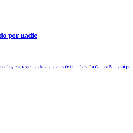
do por nadie
n de hoy con respecto a las donaciones de inmuebles. La Cámara Baja votó p