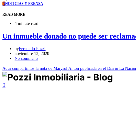
N
NOTICIAS Y PRENSA
READ MORE
4 minute read
Un inmueble donado no puede ser reclama
by
Fernando Pozzi
noviembre 13, 2020
No comments
Aquí compartimos la nota de Marysol Anton publicada en el Diario La Nació