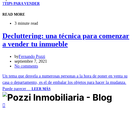
T
TIPS PARA VENDER
READ MORE
3 minute read
Decluttering: una técnica para comenzar
a vender tu inmueble
by
Fernando Pozzi
septiembre 7, 2021
No comments
Un tema que desvela a numerosas personas a la hora de poner en venta su
casa o departamento, es el de embalar los objetos para hacer la mudanza.
Puede parecer…
LEER MÁS