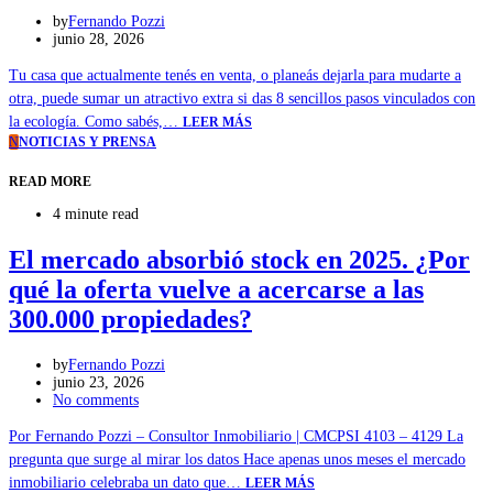
by
Fernando Pozzi
junio 28, 2026
Tu casa que actualmente tenés en venta, o planeás dejarla para mudarte a
otra, puede sumar un atractivo extra si das 8 sencillos pasos vinculados con
la ecología. Como sabés,…
LEER MÁS
N
NOTICIAS Y PRENSA
READ MORE
4 minute read
El mercado absorbió stock en 2025. ¿Por
qué la oferta vuelve a acercarse a las
300.000 propiedades?
by
Fernando Pozzi
junio 23, 2026
No comments
Por Fernando Pozzi – Consultor Inmobiliario | CMCPSI 4103 – 4129 La
pregunta que surge al mirar los datos Hace apenas unos meses el mercado
inmobiliario celebraba un dato que…
LEER MÁS