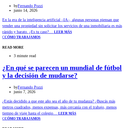
by
Fernando Pozzi
junio 14, 2026
En la era de la inteligencia artificial –IA–, algunas personas piensan que
vender una propiedad sin solicitar los servicios de una inmobiliaria es más
rápido y barato. ¿Es tu caso?…
LEER MÁS
C
CÓMO TRABAJAMOS
READ MORE
3 minute read
¿En qué se parecen un mundial de fútbol
y la decisión de mudarse?
by
Fernando Pozzi
junio 7, 2026
¿Estás decidido a que este año sea el año de tu mudanza? ¿Buscás más
metros cuadrados, menos expensas, más cercanía con el trabajo, menos
tiempo de viaje hasta el colegio…
LEER MÁS
C
CÓMO TRABAJAMOS