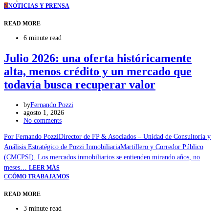
N
NOTICIAS Y PRENSA
READ MORE
6 minute read
Julio 2026: una oferta históricamente
alta, menos crédito y un mercado que
todavía busca recuperar valor
by
Fernando Pozzi
agosto 1, 2026
No comments
Por Fernando PozziDirector de FP & Asociados – Unidad de Consultoría y
Análisis Estratégico de Pozzi InmobiliariaMartillero y Corredor Público
(CMCPSI). Los mercados inmobiliarios se entienden mirando años, no
meses…
LEER MÁS
C
CÓMO TRABAJAMOS
READ MORE
3 minute read