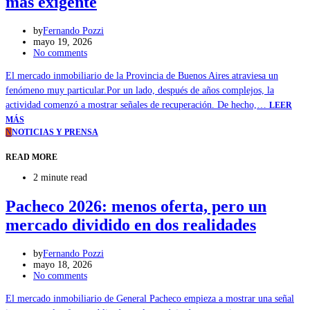
más exigente
by
Fernando Pozzi
mayo 19, 2026
No comments
El mercado inmobiliario de la Provincia de Buenos Aires atraviesa un
fenómeno muy particular.Por un lado, después de años complejos, la
actividad comenzó a mostrar señales de recuperación. De hecho,…
LEER
MÁS
N
NOTICIAS Y PRENSA
READ MORE
2 minute read
Pacheco 2026: menos oferta, pero un
mercado dividido en dos realidades
by
Fernando Pozzi
mayo 18, 2026
No comments
El mercado inmobiliario de General Pacheco empieza a mostrar una señal