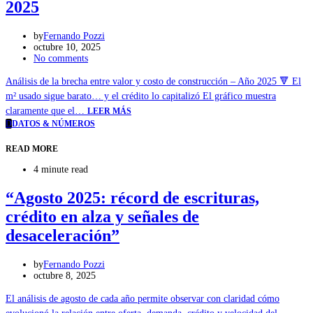
2025
by
Fernando Pozzi
octubre 10, 2025
No comments
Análisis de la brecha entre valor y costo de construcción – Año 2025 🔻 El
m² usado sigue barato… y el crédito lo capitalizó El gráfico muestra
claramente que el…
LEER MÁS
D
DATOS & NÚMEROS
READ MORE
4 minute read
“Agosto 2025: récord de escrituras,
crédito en alza y señales de
desaceleración”
by
Fernando Pozzi
octubre 8, 2025
El análisis de agosto de cada año permite observar con claridad cómo