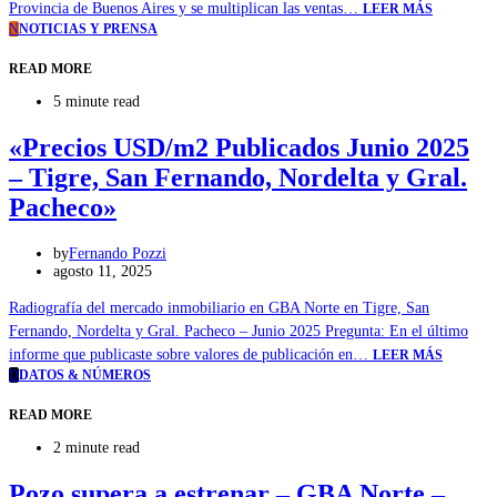
Provincia de Buenos Aires y se multiplican las ventas…
LEER MÁS
N
NOTICIAS Y PRENSA
READ MORE
5 minute read
«Precios USD/m2 Publicados Junio 2025
– Tigre, San Fernando, Nordelta y Gral.
Pacheco»
by
Fernando Pozzi
agosto 11, 2025
Radiografía del mercado inmobiliario en GBA Norte en Tigre, San
Fernando, Nordelta y Gral. Pacheco – Junio 2025 Pregunta: En el último
informe que publicaste sobre valores de publicación en…
LEER MÁS
D
DATOS & NÚMEROS
READ MORE
2 minute read
Pozo supera a estrenar – GBA Norte –