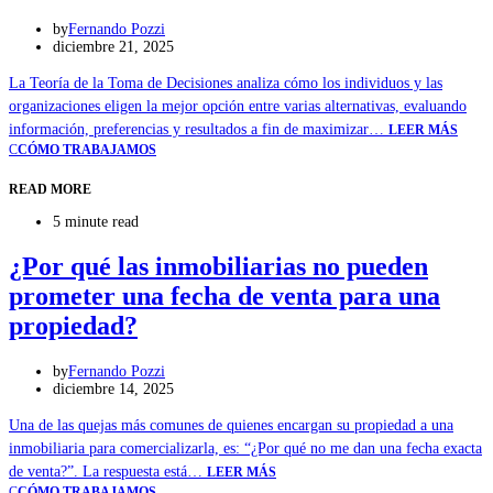
by
Fernando Pozzi
diciembre 21, 2025
La Teoría de la Toma de Decisiones analiza cómo los individuos y las
organizaciones eligen la mejor opción entre varias alternativas, evaluando
información, preferencias y resultados a fin de maximizar…
LEER MÁS
C
CÓMO TRABAJAMOS
READ MORE
5 minute read
¿Por qué las inmobiliarias no pueden
prometer una fecha de venta para una
propiedad?
by
Fernando Pozzi
diciembre 14, 2025
Una de las quejas más comunes de quienes encargan su propiedad a una
inmobiliaria para comercializarla, es: “¿Por qué no me dan una fecha exacta
de venta?”. La respuesta está…
LEER MÁS
C
CÓMO TRABAJAMOS