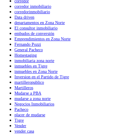
corredor
corredor inmobiliario
corredorinmobiliario
Data driven
departamentos en Zona Norte
El consultor inmobiliario
embudos de conversión
Emprendimientos en Zona Norte
Fernando Pozzi
General Pacheco
Homestaging
inmobiliaria zona norte
inmuebles en Tigre
inmuebles en Zona Norte
Inversion en el Partido de Tigre
martilleropublico
Martilleros
Mudarse a PBA
mudarse a zona norte
Negocios Inmobiliarios
Pacheco
placer de mudarse
Tigre
Vender
vender casa