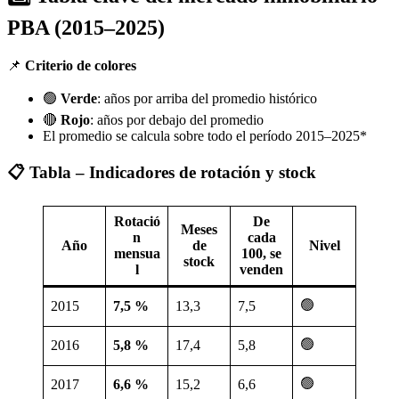
PBA (2015–2025)
📌
Criterio de colores
🟢
Verde
: años por arriba del promedio histórico
🔴
Rojo
: años por debajo del promedio
El promedio se calcula sobre todo el período 2015–2025*
📋 Tabla – Indicadores de rotación y stock
Rotació
De
Meses
n
cada
Año
de
Nivel
mensua
100, se
stock
l
venden
🟢
2015
7,5 %
13,3
7,5
🟢
2016
5,8 %
17,4
5,8
🟢
2017
6,6 %
15,2
6,6