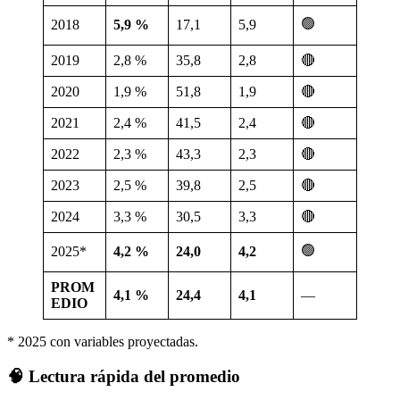
🟢
2018
5,9 %
17,1
5,9
2019
2,8 %
35,8
2,8
🔴
2020
1,9 %
51,8
1,9
🔴
2021
2,4 %
41,5
2,4
🔴
2022
2,3 %
43,3
2,3
🔴
2023
2,5 %
39,8
2,5
🔴
2024
3,3 %
30,5
3,3
🔴
🟢
2025*
4,2 %
24,0
4,2
PROM
4,1 %
24,4
4,1
—
EDIO
* 2025 con variables proyectadas.
🧠 Lectura rápida del promedio