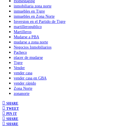
Homestaging
inmobiliaria zona norte
inmuebles en Tigre
inmuebles en Zona Norte
Inversion en el Partido de Tigre
martilleropublico
Martilleros
Mudarse a PBA
mudarse a zona norte
Negocios Inmobiliarios
Pacheco
placer de mudarse
Tigre
Vender
vender casa
vender casa en GBA
vender rápido
Zona Norte
zonanorte
SHARE
TWEET
PIN IT
SHARE
SHARE