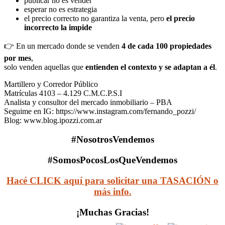
publicar no es vender
esperar no es estrategia
el precio correcto no garantiza la venta, pero
el precio
incorrecto la impide
👉 En un mercado donde se venden
4 de cada 100 propiedades
por mes
,
solo venden aquellas que
entienden el contexto y se adaptan a él
.
Martillero y Corredor Público
Matrículas 4103 – 4.129 C.M.C.P.S.I
Analista y consultor del mercado inmobiliario – PBA
Seguime en IG: https://www.instagram.com/fernando_pozzi/
Blog: www.blog.ipozzi.com.ar
#NosotrosVendemos
#SomosPocosLosQueVendemos
Hacé CLICK aquí para solicitar una TASACIÓN o
más info.
¡Muchas Gracias!