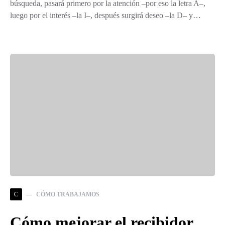
búsqueda, pasará primero por la atención –por eso la letra A–,
luego por el interés –la I–, después surgirá deseo –la D– y…
C
CÓMO TRABAJAMOS
Cómo mejorar el recibidor