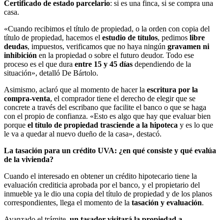
Certificado de estado parcelario
: si es una finca, si se compra una
casa.
«Cuando recibimos el título de propiedad, o la orden con copia del
título de propiedad, hacemos el
estudio de títulos
, pedimos
libre
deudas
, impuestos, verificamos que no haya ningún
gravamen ni
inhibición
en la propiedad o sobre el futuro deudor. Todo ese
proceso es el que dura
entre 15 y 45 días
dependiendo de la
situación», detalló De Bártolo.
Asimismo, aclaró que al momento de hacer la
escritura por la
compra-venta
, el comprador tiene el derecho de elegir que se
concrete a través del escribano que facilite el banco o que se haga
con el propio de confianza. «Esto es algo que hay que evaluar bien
porque
el título de propiedad trasciende a la hipoteca
y es lo que
le va a quedar al nuevo dueño de la casa», destacó.
La tasación para un crédito UVA: ¿en qué consiste y qué evalúa
de la vivienda?
Cuando el interesado en obtener un crédito hipotecario tiene la
evaluación crediticia aprobada por el banco, y el propietario del
inmueble ya le dio una copia del título de propiedad y de los planos
correspondientes, llega el momento de la
tasación y evaluación
.
Avanzado el trámite,
un tasador visitará la propiedad a