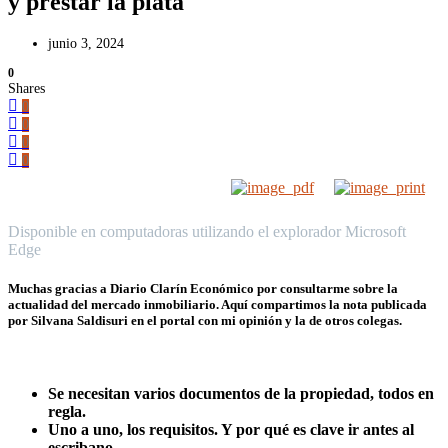
y prestar la plata
junio 3, 2024
0
Shares
0
0
0
0
Disponible en computadoras utilizando el explorador Microsoft
Edge
Muchas gracias a Diario Clarín Económico por consultarme sobre la
actualidad del mercado inmobiliario. Aquí compartimos la nota publicada
por Silvana Saldisuri en el portal con mi opinión y la de otros colegas.
Se necesitan varios documentos de la propiedad, todos en
regla.
Uno a uno, los requisitos. Y por qué es clave ir antes al
escribano.