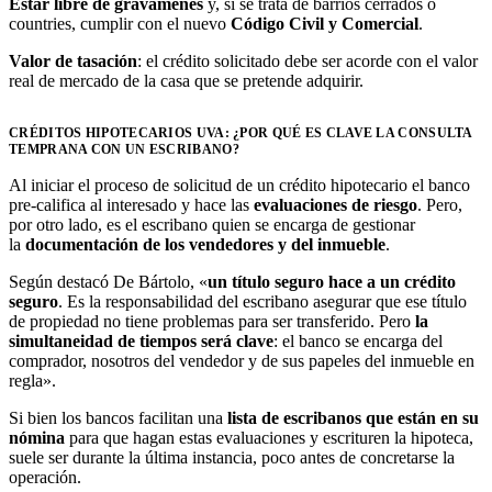
Estar libre de gravámenes
y, si se trata de barrios cerrados o
countries, cumplir con el nuevo
Código Civil y Comercial
.
Valor de tasación
: el crédito solicitado debe ser acorde con el valor
real de mercado de la casa que se pretende adquirir.
CRÉDITOS HIPOTECARIOS UVA: ¿POR QUÉ ES CLAVE LA CONSULTA
TEMPRANA CON UN ESCRIBANO?
Al iniciar el proceso de solicitud de un crédito hipotecario el banco
pre-califica al interesado y hace las
evaluaciones de riesgo
. Pero,
por otro lado, es el escribano quien se encarga de gestionar
la
documentación de los vendedores y del inmueble
.
Según destacó De Bártolo, «
un título seguro hace a un crédito
seguro
. Es la responsabilidad del escribano asegurar que ese título
de propiedad no tiene problemas para ser transferido. Pero
la
simultaneidad de tiempos será clave
: el banco se encarga del
comprador, nosotros del vendedor y de sus papeles del inmueble en
regla».
Si bien los bancos facilitan una
lista de escribanos que están en su
nómina
para que hagan estas evaluaciones y escrituren la hipoteca,
suele ser durante la última instancia, poco antes de concretarse la
operación.