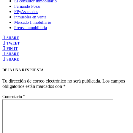
El consultor inmobiliario
Fernando Pozzi
FPyAsociados
inmuebles en venta
Mercado Inmobiliario
Prensa inmobiliaria
SHARE
TWEET
PIN IT
SHARE
SHARE
DEJA UNA RESPUESTA
Tu dirección de correo electrónico no será publicada.
Los campos
obligatorios están marcados con
*
Comentario
*