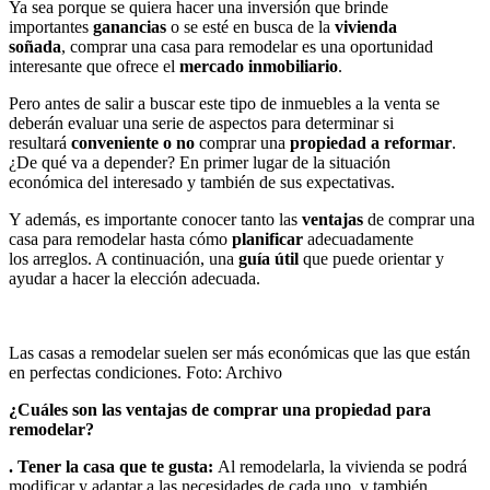
Ya sea porque se quiera hacer una inversión que brinde
importantes
ganancias
o se esté en busca de la
vivienda
soñada
, comprar una casa para remodelar es una oportunidad
interesante que ofrece el
mercado inmobiliario
.
Pero antes de salir a buscar este tipo de inmuebles a la venta se
deberán evaluar una serie de aspectos para determinar si
resultará
conveniente o no
comprar una
propiedad a reformar
.
¿De qué va a depender? En primer lugar de la situación
económica del interesado y también de sus expectativas.
Y además, es importante conocer tanto las
ventajas
de comprar una
casa para remodelar hasta cómo
planificar
adecuadamente
los arreglos. A continuación, una
guía útil
que puede orientar y
ayudar a hacer la elección adecuada.
Las casas a remodelar suelen ser más económicas que las que están
en perfectas condiciones. Foto: Archivo
¿Cuáles son las ventajas de comprar una propiedad para
remodelar?
. Tener la casa que te gusta:
Al remodelarla, la vivienda se podrá
modificar y adaptar a las necesidades de cada uno, y también