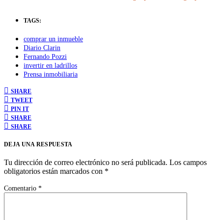
TAGS:
comprar un inmueble
Diario Clarin
Fernando Pozzi
invertir en ladrillos
Prensa inmobiliaria
SHARE
TWEET
PIN IT
SHARE
SHARE
DEJA UNA RESPUESTA
Tu dirección de correo electrónico no será publicada.
Los campos
obligatorios están marcados con
*
Comentario
*