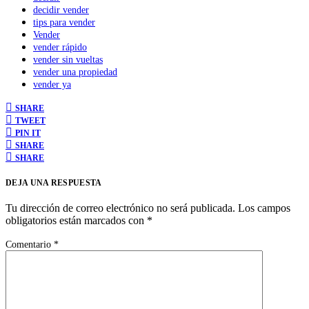
decidir vender
tips para vender
Vender
vender rápido
vender sin vueltas
vender una propiedad
vender ya
SHARE
TWEET
PIN IT
SHARE
SHARE
DEJA UNA RESPUESTA
Tu dirección de correo electrónico no será publicada.
Los campos
obligatorios están marcados con
*
Comentario
*