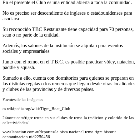
En el presente el Club es una entidad abierta a toda la comunidad.
No es preciso ser descendiente de ingleses o estadounidenses para
asociarse.
Su reconocido TBC Restaurante tiene capacidad para 70 personas,
sean o no parte de la entidad.
Además, los salones de la institución se alquilan para eventos
sociales y empresariales.
Junto con el remo, en el T.B.C. es posible practicar vóley, natación,
paddle y squash.
Sumado a ello, cuenta con dormitorios para quienes se preparan en
las distintas regatas o los remeros que llegan desde otras localidades
y clubes de las provincias y de diversos países.
Fuentes de las imágenes
es.wikipedia.org/wiki/Tigre_Boat_Club
24norte.com/tigre-reune-en-sus-clubes-de-remo-la-tradicion-y-colorido-de-las-
colectividades/
www.lanacion.com.ar/deportes/la-pista-nacional-remo-tigre-historia-
contaminacion-nid2250456